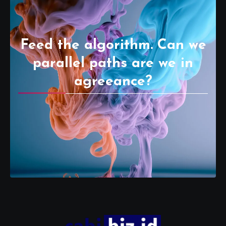
Feed the algorithm. Can we
parallel paths are we in
agreeance?