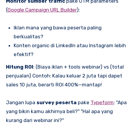
Monitor sumber traffic
pake UTM parameters
(
Google Campaign URL Builder
):
Iklan mana yang bawa peserta paling
berkualitas?
Konten organic di LinkedIn atau Instagram lebih
efektif?
Hitung ROI
: (Biaya iklan + tools webinar) vs (total
penjualan) Contoh: Kalau keluar 2 juta tapi dapet
sales 10 juta, berarti ROI 400%—mantap!
Jangan lupa
survey peserta
pake
Typeform
: "Apa
yang bikin kamu akhirnya beli?" "Hal apa yang
kurang dari webinar ini?"