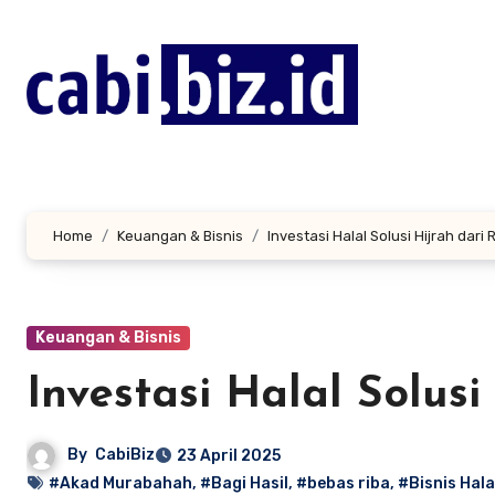
Lewati
ke
konten
Home
Keuangan & Bisnis
Investasi Halal Solusi Hijrah dari 
Keuangan & Bisnis
Investasi Halal Solusi
By
CabiBiz
23 April 2025
#Akad Murabahah
,
#Bagi Hasil
,
#bebas riba
,
#Bisnis Hala