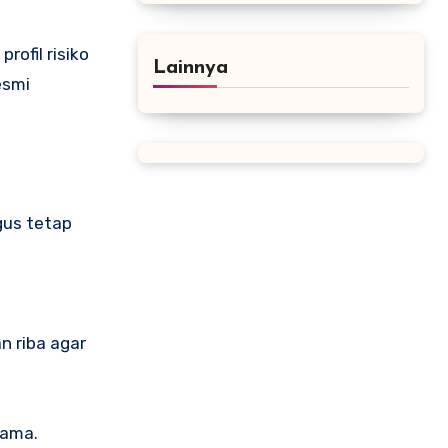
rofil risiko
Lainnya
esmi
gus tetap
n riba agar
gama.