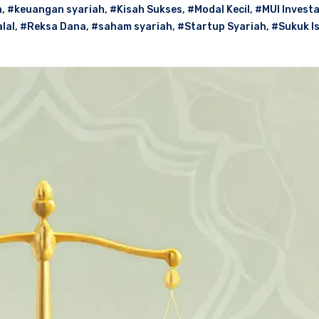
h
,
#keuangan syariah
,
#Kisah Sukses
,
#Modal Kecil
,
#MUI Investa
lal
,
#Reksa Dana
,
#saham syariah
,
#Startup Syariah
,
#Sukuk I