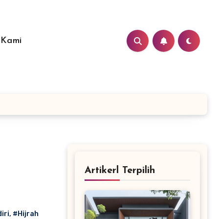
 Kami
Artikerl Terpilih
iri
,
#Hijrah