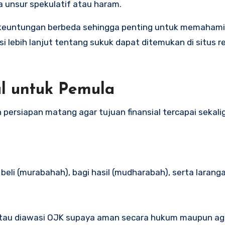
pa unsur spekulatif atau haram.
si keuntungan berbeda sehingga penting untuk memahami p
i lebih lanjut tentang sukuk dapat ditemukan di situs r
al untuk Pemula
ersiapan matang agar tujuan finansial tercapai sekali
eli (murabahah), bagi hasil (mudharabah), serta laranga
 atau diawasi OJK supaya aman secara hukum maupun a