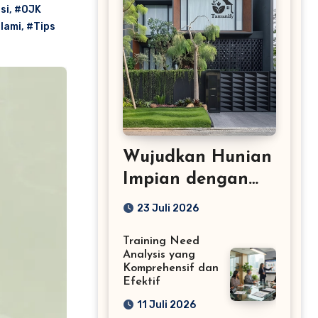
si
,
#OJK
slami
,
#Tips
Wujudkan Hunian
Impian dengan
Jasa Tukang
23 Juli 2026
Taman Profesional
Training Need
Analysis yang
Komprehensif dan
Efektif
11 Juli 2026