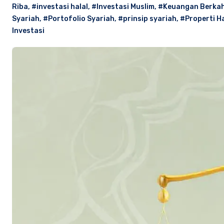
Riba
,
#investasi halal
,
#Investasi Muslim
,
#Keuangan Berka
Syariah
,
#Portofolio Syariah
,
#prinsip syariah
,
#Properti Ha
Investasi