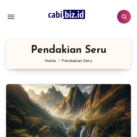
Lewati
ke
konten
Pendakian Seru
Home
Pendakian Seru