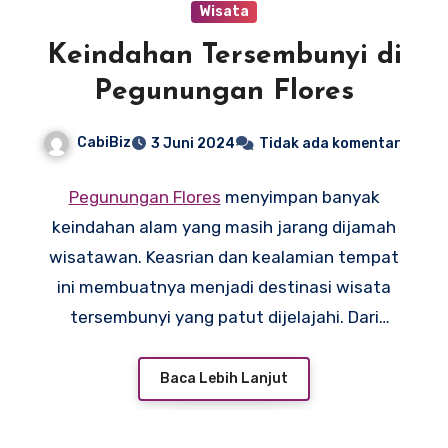
Wisata
Keindahan Tersembunyi di
Pegunungan Flores
CabiBiz
3 Juni 2024
Tidak ada komentar
Pegunungan Flores
menyimpan banyak
keindahan alam yang masih jarang dijamah
wisatawan. Keasrian dan kealamian tempat
ini membuatnya menjadi destinasi wisata
tersembunyi yang patut dijelajahi. Dari
pemandangan hijau yang memukau hingga
udara segar yang menyegarkan, pegunungan
Baca Lebih Lanjut
Flores menawarkan pengalaman yang tak
terlupakan. Yuk, mari kita jelajahi pesona