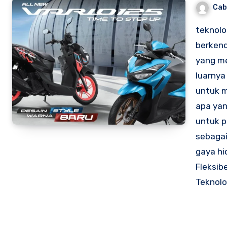
Cab
teknolo
berkend
yang me
luarnya
untuk m
apa yan
untuk p
sebagai
gaya hi
Fleksib
Teknolo