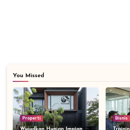
You Missed
Properti
Bisnis
Wujudkan Hunian Impian
Traini