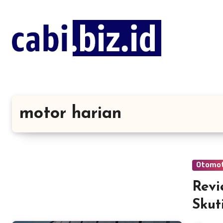
Lewati
ke
konten
motor harian
Otomot
Revi
Skut