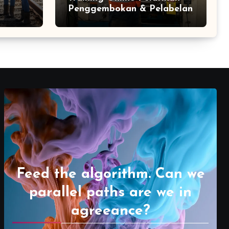
Penggembokan & Pelabelan
Feed the algorithm. Can we
parallel paths are we in
agreeance?