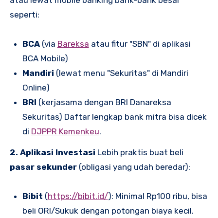
atau lewat mobile banking bank-bank besar
seperti:
BCA
(via
Bareksa
atau fitur "SBN" di aplikasi
BCA Mobile)
Mandiri
(lewat menu "Sekuritas" di Mandiri
Online)
BRI
(kerjasama dengan BRI Danareksa
Sekuritas) Daftar lengkap bank mitra bisa dicek
di
DJPPR Kemenkeu
.
2. Aplikasi Investasi
Lebih praktis buat beli
pasar sekunder
(obligasi yang udah beredar):
Bibit
(
https://bibit.id/
): Minimal Rp100 ribu, bisa
beli ORI/Sukuk dengan potongan biaya kecil.