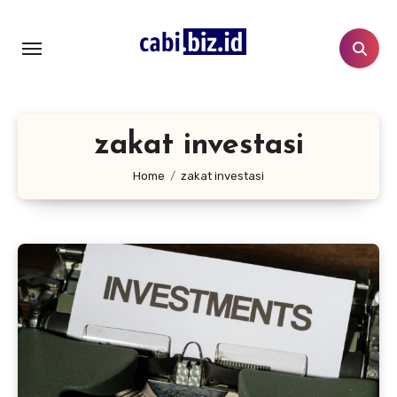
Lewati
ke
konten
zakat investasi
Home
zakat investasi