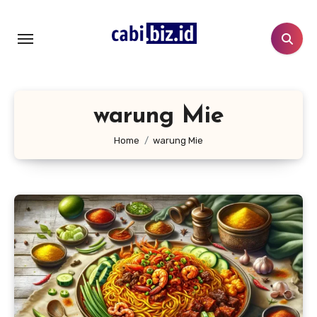
Lewati
ke
konten
warung Mie
Home
warung Mie