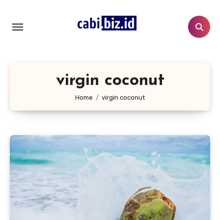
Lewati
ke
konten
virgin coconut
Home
virgin coconut