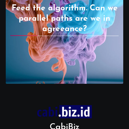
Feed the algorithm. Can we
parallel paths are we in
agreeance?
CabiBiz