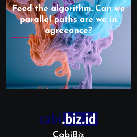
Feed the algorithm. Can we
parallel paths are we in
agreeance?
CabiBiz