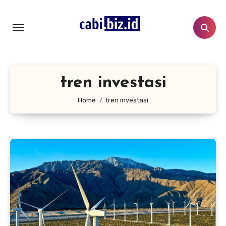
Lewati
ke
konten
tren investasi
Home
tren investasi