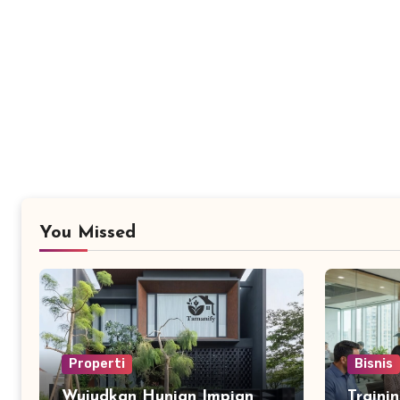
You Missed
Properti
Bisnis
Wujudkan Hunian Impian
Traini