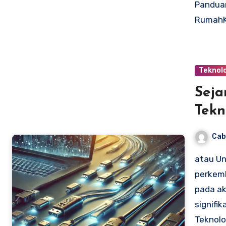
Panduan
RumahKe
Teknol
Sej
Tekn
Cab
atau Un
perkemb
pada ak
signifi
Teknolo