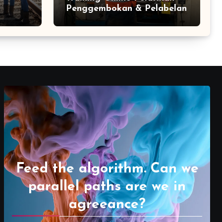
Penggembokan & Pelabelan
Feed the algorithm. Can we
parallel paths are we in
agreeance?