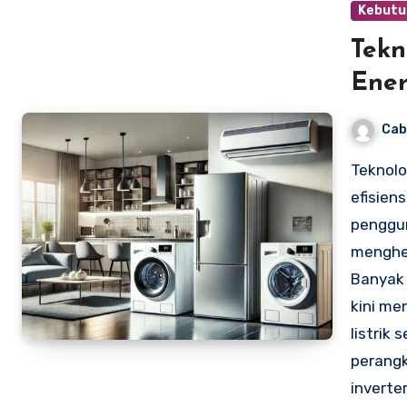
Kebutu
Tekn
Ener
Cab
Teknolo
efisien
penggun
menghem
Banyak 
kini me
listrik 
perangk
inverte