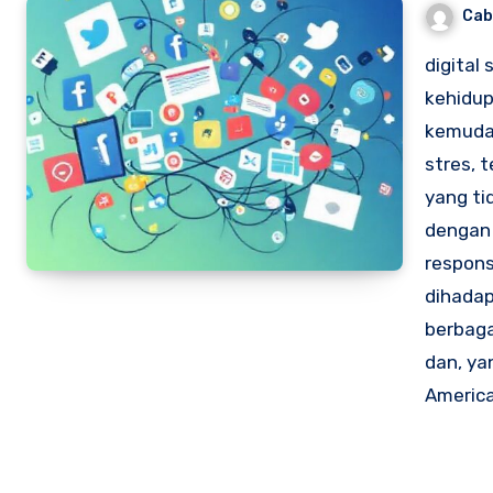
Cab
digital 
kehidup
kemuda
stres, 
yang ti
dengan 
respons
dihadap
berbaga
dan, ya
America