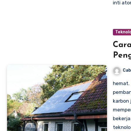
inti at
Teknolo
Cara
Peng
Cab
hemat.
pembang
karbon 
memperp
bekerja
teknolog