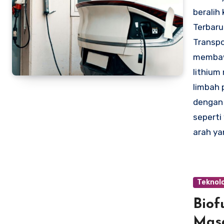
beralih
Terbaru
Transpo
membawa
lithium
limbah 
dengan 
seperti
arah ya
Teknolo
Biof
Mas