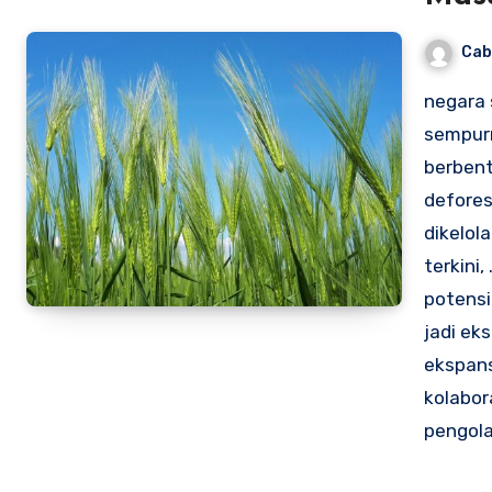
Cab
negara 
sempurn
berbent
defores
dikelol
terkini,
potensi
jadi ek
ekspans
kolabor
pengola