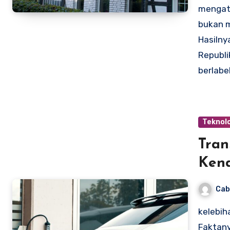
mengatu
bukan m
Hasilny
Republi
berlabe
Teknolo
Tran
Ken
Cab
kelebih
Faktany