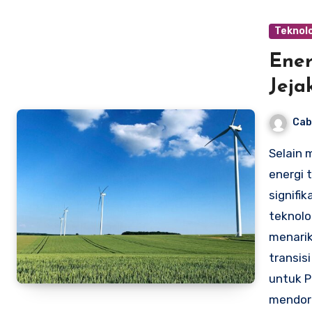
Teknolo
Ener
Jeja
Cab
Selain 
energi 
signifi
teknolo
menari
transis
untuk P
mendoro