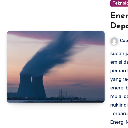
Teknolo
Ener
Dep
Cab
sudah j
emisi d
pemanfa
yang ra
energi b
mulai d
nuklir d
Terbaru
Energi N