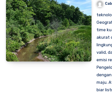
Cab
teknolo
Geograf
time ku
akurat 
lingkun
valid, 
emisi re
Pengel
dengan 
maju. A
biar li