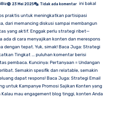
ini bakal
iBiz
23 Mei 2025
Tidak ada komentar
ips praktis untuk meningkatkan partisipasi
a, dari memancing diskusi sampai membangun
as yang aktif. Enggak perlu strategi ribet—
a ada di cara menyajikan konten dan merespons
 dengan tepat. Yuk, simak! Baca Juga: Strategi
atkan Tingkat ... puluhan komentar berisi
itas pembaca. Kuncinya: Pertanyaan = Undangan
erlibat. Semakin spesifik dan relatable, semakin
eluang dapat respons! Baca Juga: Strategi Email
ng untuk Kampanye Promosi Sajikan Konten yang
 Kalau mau engagement blog tinggi, konten Anda