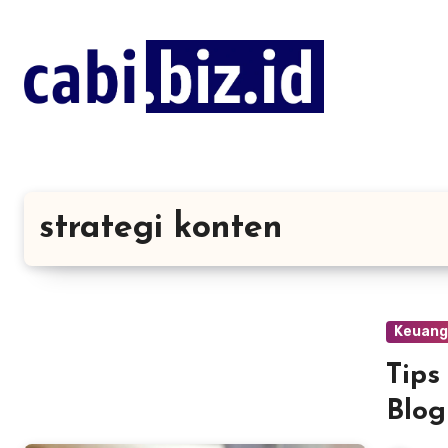
Lewati
ke
konten
strategi konten
Keuang
Tip
Blo