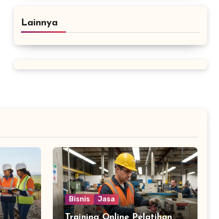
Lainnya
Bisnis
Jasa
Training Online Pelatihan