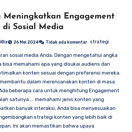
a Meningkatkan Engagement
 di Sosial Media
strategi
iBiz
26 Mei 2024
Tidak ada komentar
ran sosial media Anda. Dengan mengetahui angka
da bisa memahami apa yang disukai audiens dan
imalkan konten sesuai dengan preferensi mereka.
ga membantu dalam merencanakan konten di masa
 Ada beberapa cara untuk menghitung Engagement
alah satunya ... memahami jenis konten yang
tkan banyak interaksi, Anda bisa menyesuaikan
gembangkan strategi konten yang lebih baik di
epan. Ini akan memastikan bahwa upaya