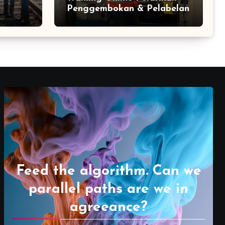
Penggembokan & Pelabelan
Feed the algorithm. Can we
parallel paths are we in
agreeance?