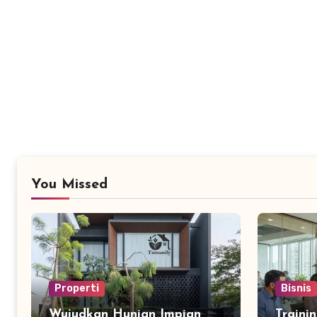
You Missed
Properti
Bisnis
Wujudkan Hunian Impian
Traini