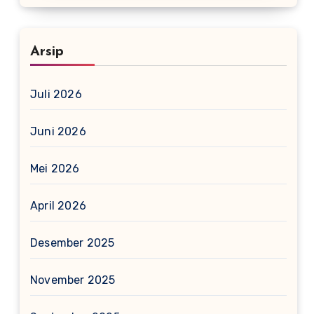
Arsip
Juli 2026
Juni 2026
Mei 2026
April 2026
Desember 2025
November 2025