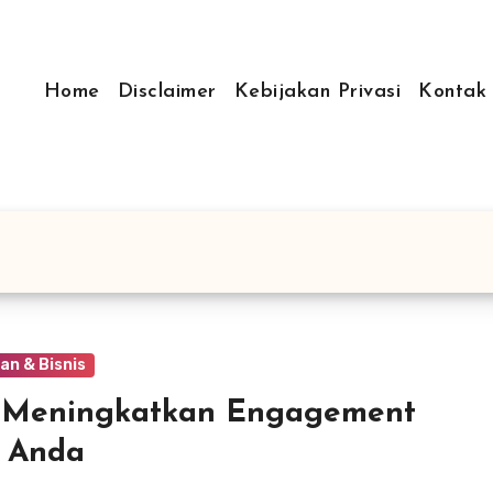
Home
Disclaimer
Kebijakan Privasi
Kontak
an & Bisnis
s Meningkatkan Engagement
g Anda