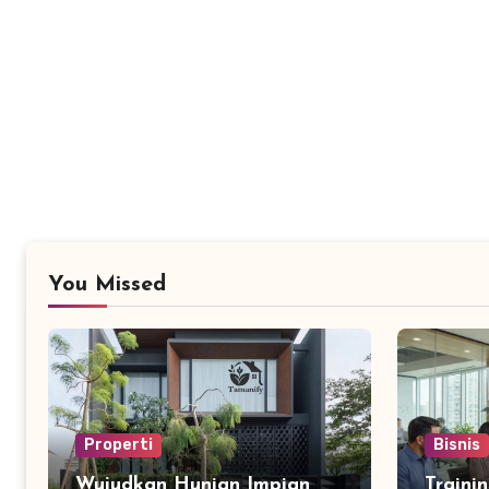
You Missed
Properti
Bisnis
Wujudkan Hunian Impian
Traini