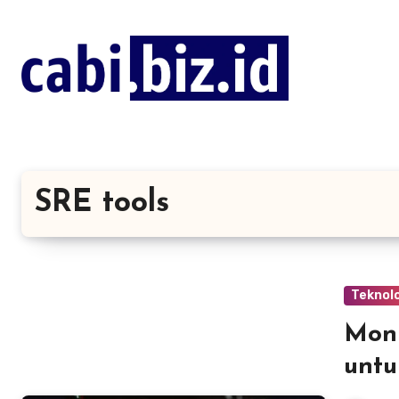
Lewati
ke
konten
SRE tools
Teknol
Moni
untu