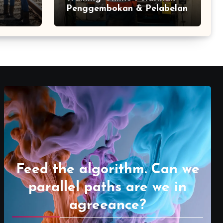
Penggembokan & Pelabelan
Feed the algorithm. Can we
parallel paths are we in
agreeance?