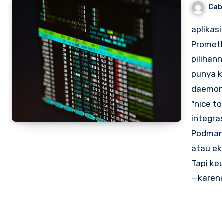
Cab
aplikasi
Prometh
pilihan
punya k
daemon.
"nice to
integra
Podman
atau ek
Tapi ke
—karena