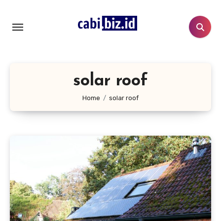
Lewati
ke
konten
solar roof
Home
solar roof