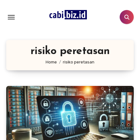
Lewati
ke
konten
risiko peretasan
Home
risiko peretasan