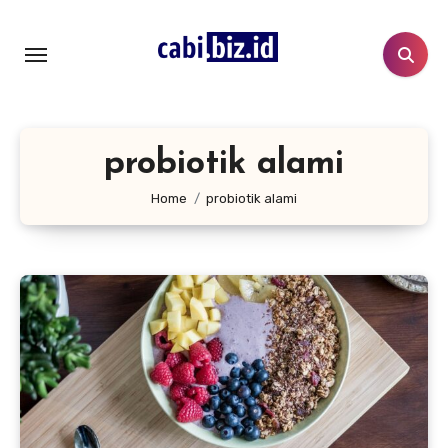
Lewati
ke
konten
probiotik alami
Home
probiotik alami