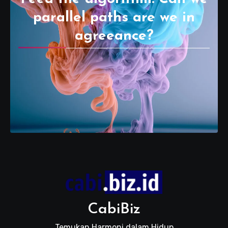
parallel paths are we in
agreeance?
CabiBiz
Temukan Harmoni dalam Hidup