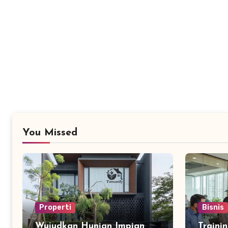
You Missed
Properti
Bisnis
Wujudkan Hunian Impian
Traini