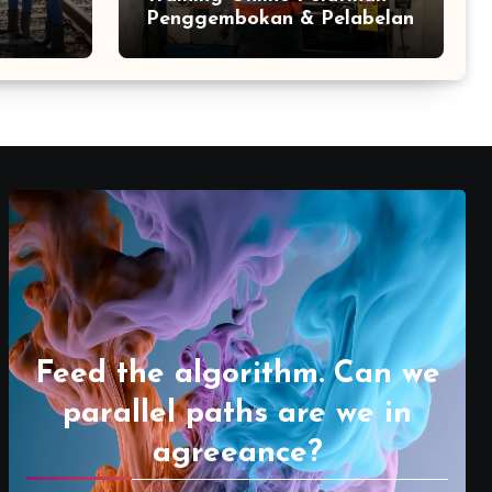
Penggembokan & Pelabelan
Feed the algorithm. Can we
parallel paths are we in
agreeance?