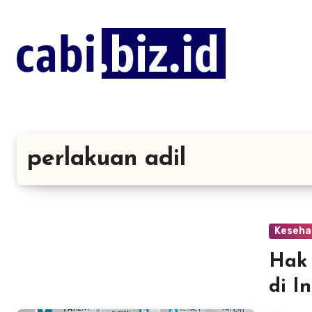
Lewati
ke
konten
perlakuan adil
Keseha
Hak 
di I