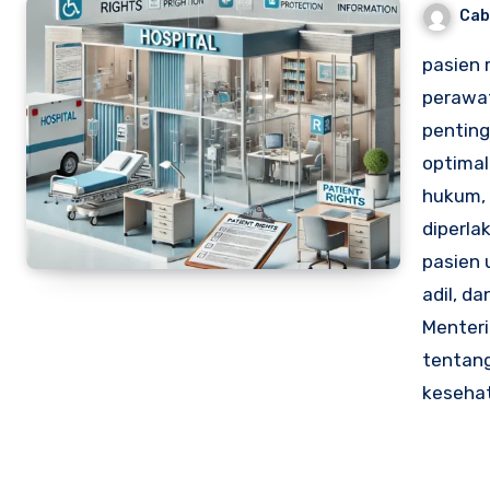
Cab
pasien 
perawa
penting
optimal 
hukum, 
diperla
pasien 
adil, da
Menteri
tentang
kesehat