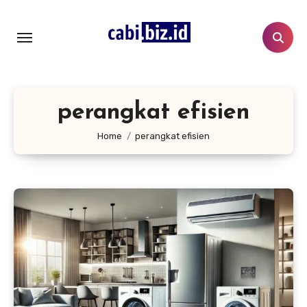
Lewati
ke
konten
perangkat efisien
Home
perangkat efisien