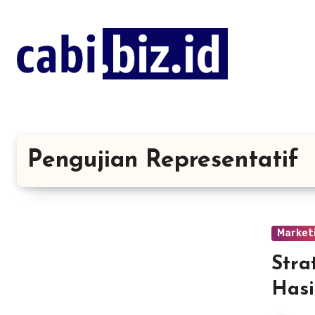
Lewati
ke
konten
Pengujian Representatif
Market
Stra
Hasi