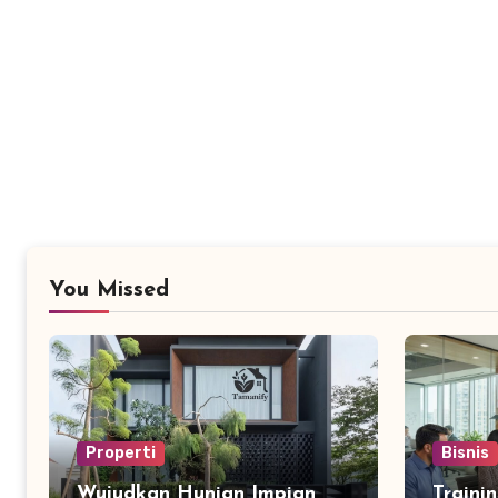
You Missed
Properti
Bisnis
Wujudkan Hunian Impian
Traini