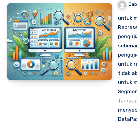
Cab
untuk m
Represe
penguj
sebenar
penguji
untuk r
tidak a
untuk m
Segmen
terhad
menyeba
DataPa