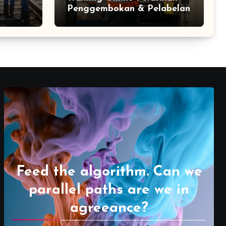
Penggembokan & Pelabelan
Feed the algorithm. Can we
parallel paths are we in
agreeance?