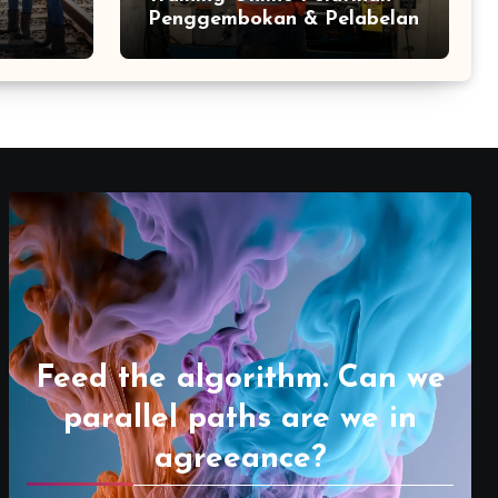
Penggembokan & Pelabelan
Feed the algorithm. Can we
parallel paths are we in
agreeance?