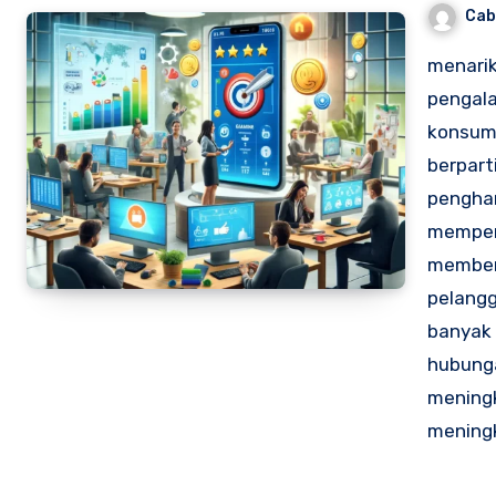
Cab
menarik
pengala
konsume
berpart
penghar
memperk
memberi
pelangg
banyak 
hubunga
meningk
meningk