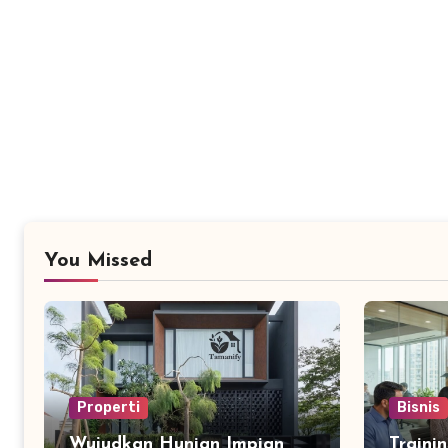
You Missed
Properti
Bisnis
Wujudkan Hunian Impian
Traini