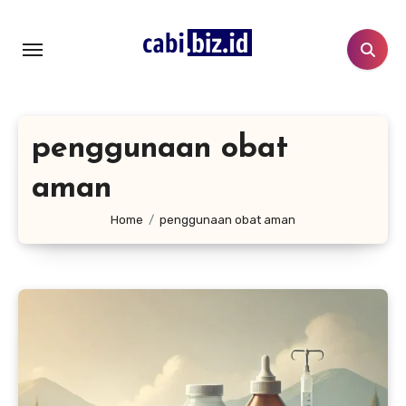
Lewati
ke
konten
penggunaan obat
aman
Home
penggunaan obat aman