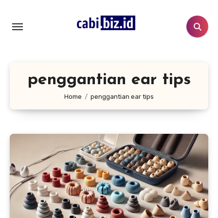
Lewati
ke
konten
penggantian ear tips
Home
penggantian ear tips