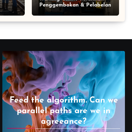
Penggembokan & Pelabelan
Feed the algorithm. Can we
parallel paths are we in
agreeance?