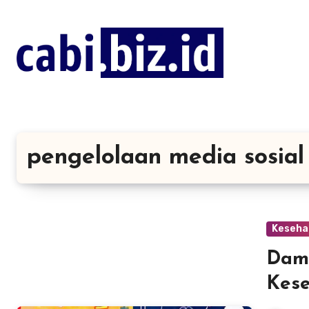
Lewati
ke
konten
pengelolaan media sosial
Keseha
Damp
Kes