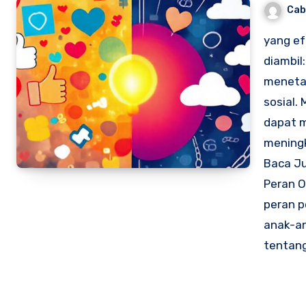
Cab
yang ef
diambil
meneta
sosial.
dapat 
meningk
Baca Ju
Peran O
peran 
anak-an
tentan