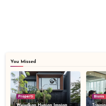
You Missed
Properti
Bisnis
Wujudkan Hunian Impian
Traini