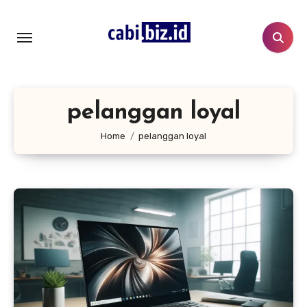
Lewati
ke
konten
pelanggan loyal
Home
pelanggan loyal