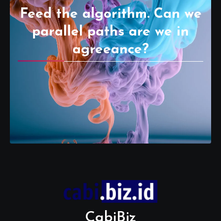
Feed the algorithm. Can we
parallel paths are we in
agreeance?
CabiBiz