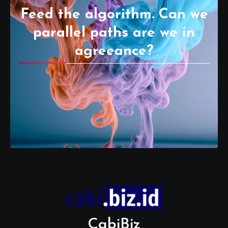
Feed the algorithm. Can we
parallel paths are we in
agreeance?
CabiBiz