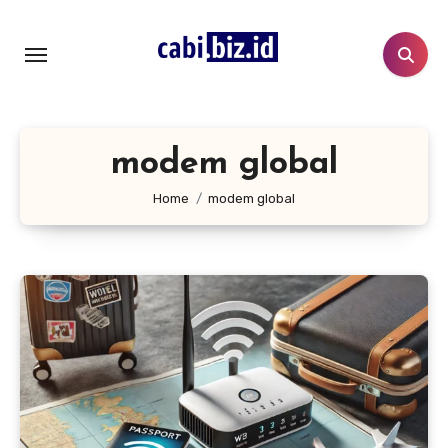
Lewati
ke
konten
modem global
Home
modem global