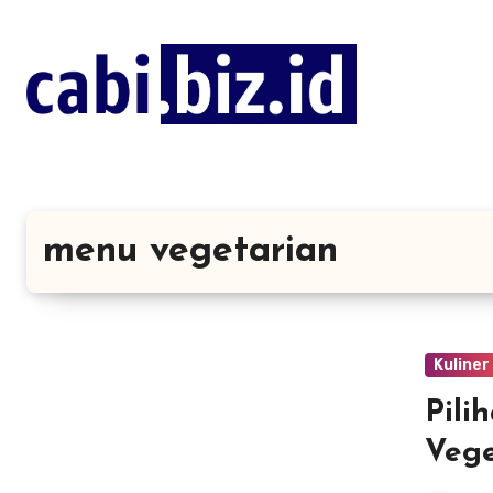
Lewati
ke
konten
menu vegetarian
Kuliner
Pili
Vege