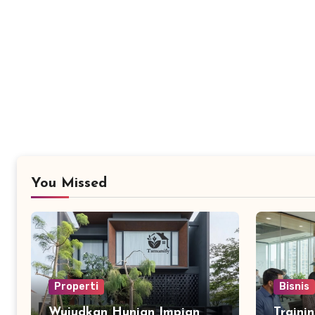
You Missed
Properti
Bisnis
Wujudkan Hunian Impian
Traini