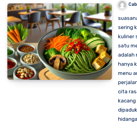
Cab
suasana
sering 
kuliner
satu me
adalah 
hanya k
menu an
perjala
cita ra
kacang 
dipaduk
hidang