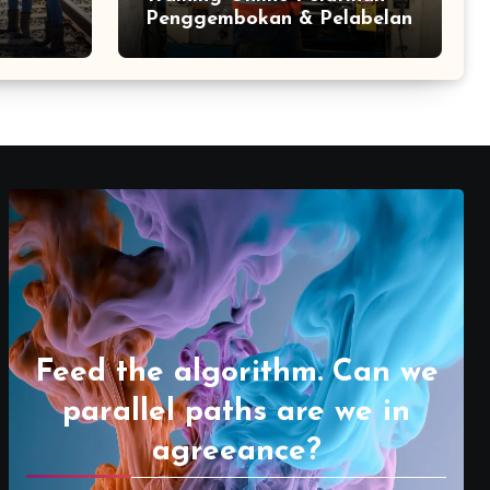
Penggembokan & Pelabelan
Feed the algorithm. Can we
parallel paths are we in
agreeance?