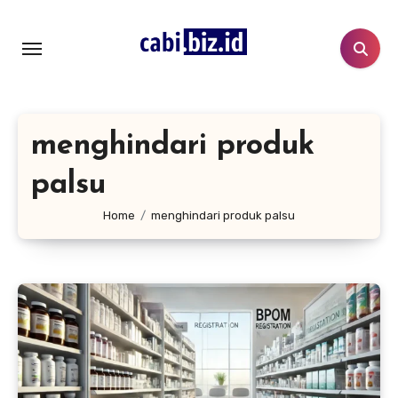
Lewati
ke
konten
menghindari produk
palsu
Home
menghindari produk palsu