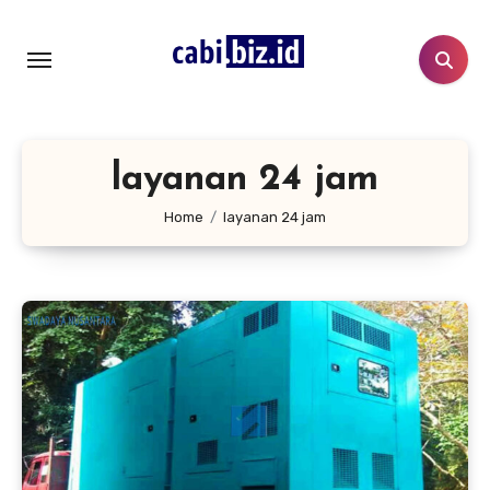
Lewati
ke
konten
layanan 24 jam
Home
layanan 24 jam