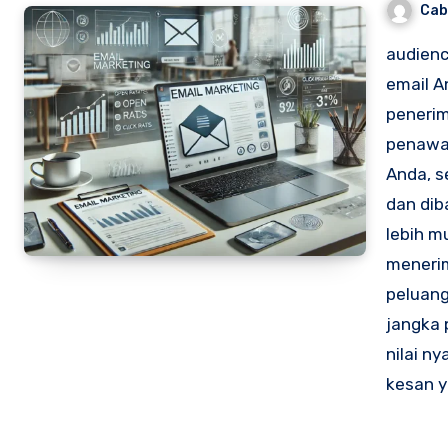
Cab
audienc
email A
penerim
penawar
Anda, s
dan dib
lebih m
menerim
peluan
jangka
nilai n
kesan 