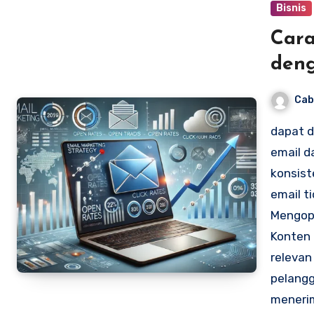
Bisnis
Cara
deng
Cab
dapat d
email d
konsis
email t
Mengop
Konten 
relevan
pelangg
menerim