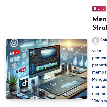
Bisnis
Men
Stra
Cab
video s
pemasa
perhati
membant
Menggun
membuat
membuat
Video y