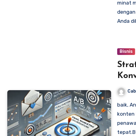
minat m
dengan 
Anda di
Bisnis
Stra
Konv
Cab
baik, A
konten 
penawar
tepat.B