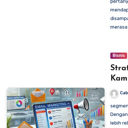
pertany
mendapa
disampa
merasa 
Bisnis
Stra
Kam
Cab
segment
Dengan 
lebih r