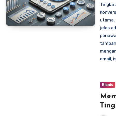
Tingka
Konvers
utama, 
jelas a
penawar
tambah
mengamb
email, 
Bisnis
Mem
Ting