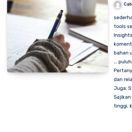
Cab
sederha
tools s
Insight
komenta
bahan u
... pul
Pertany
dan rel
Juga: S
Sajikan
tinggi,