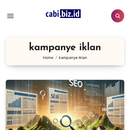
Lewati
ke
konten
kampanye iklan
Home
kampanye iklan