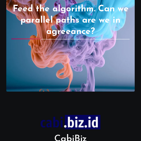
Feed the algorithm. Can we
parallel paths are we in
agreeance?
CabiBiz