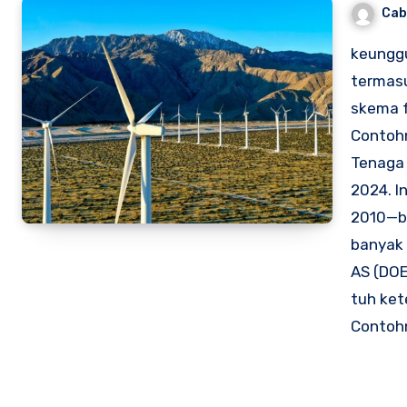
Cab
keunggu
termasu
skema f
Contoh
Tenaga 
2024. I
2010—bi
banyak 
AS (DOE
tuh ket
Contohn