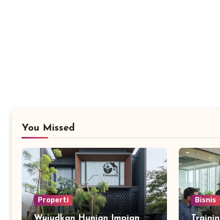
You Missed
Properti
Bisnis
Wujudkan Hunian Impian
Traini