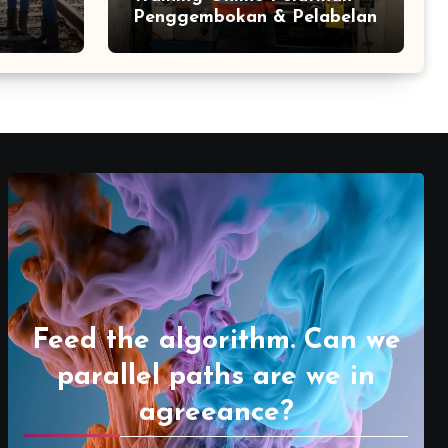
Penggembokan & Pelabelan
Feed the algorithm. Can we
parallel paths are we in
agreeance?