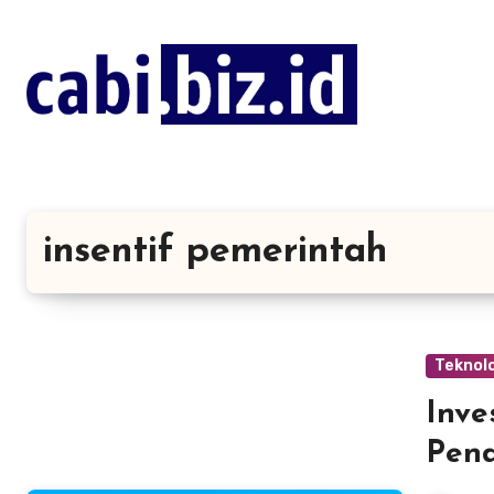
Lewati
ke
konten
insentif pemerintah
Teknolo
Inve
Pend