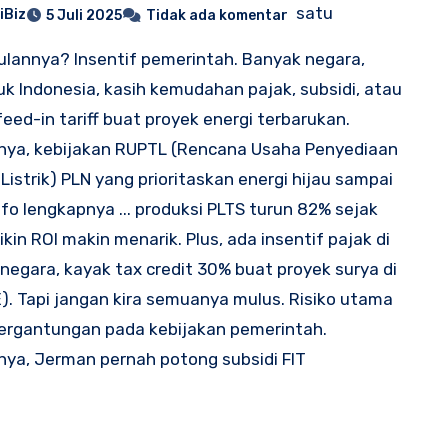
satu
iBiz
5 Juli 2025
Tidak ada komentar
lannya? Insentif pemerintah. Banyak negara,
k Indonesia, kasih kemudahan pajak, subsidi, atau
eed-in tariff buat proyek energi terbarukan.
nya, kebijakan RUPTL (Rencana Usaha Penyediaan
Listrik) PLN yang prioritaskan energi hijau sampai
nfo lengkapnya ... produksi PLTS turun 82% sejak
kin ROI makin menarik. Plus, ada insentif pajak di
negara, kayak tax credit 30% buat proyek surya di
). Tapi jangan kira semuanya mulus. Risiko utama
ergantungan pada kebijakan pemerintah.
ya, Jerman pernah potong subsidi FIT