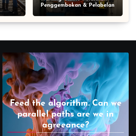
Penggembokan & Pelabelan
Feed the algorithm. Can we
parallel paths are we in
agreeance?