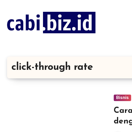
Lewati
ke
konten
click-through rate
Bisnis
Cara
deng