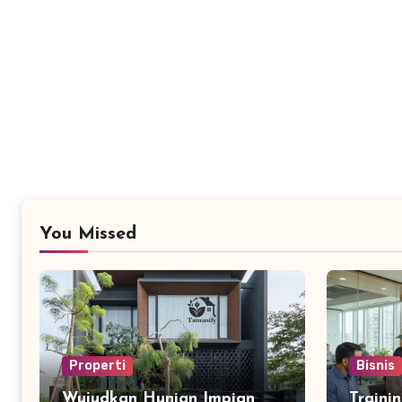
You Missed
Properti
Bisnis
Wujudkan Hunian Impian
Traini