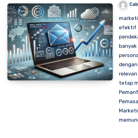
Cab
marketi
efektif
pendeka
banyak
persona
dengan
relevan
tetap m
Pemanfa
Pemasa
Market
memung