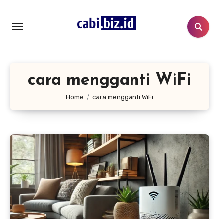
Lewati
ke
konten
cara mengganti WiFi
Home
cara mengganti WiFi