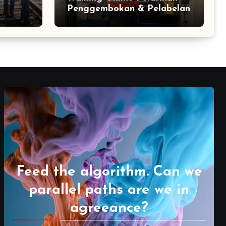
Penggembokan & Pelabelan
Feed the algorithm. Can we
parallel paths are we in
agreeance?