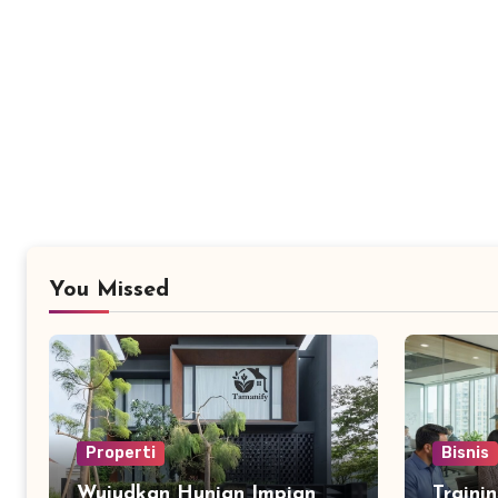
You Missed
Properti
Bisnis
Wujudkan Hunian Impian
Traini