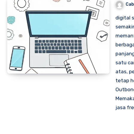
Cab
digital
semakin
memanf
berbaga
panjang
satu ca
atas, p
tetap h
Outbond
Memakai
jasa fr