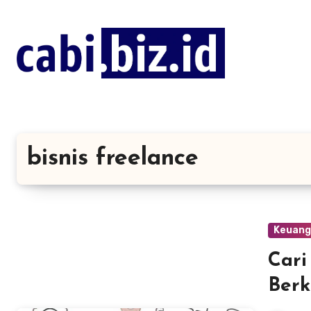
Lewati
ke
konten
bisnis freelance
Keuang
Cari
Berk