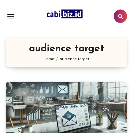
Lewati
ke
konten
audience target
Home
audience target