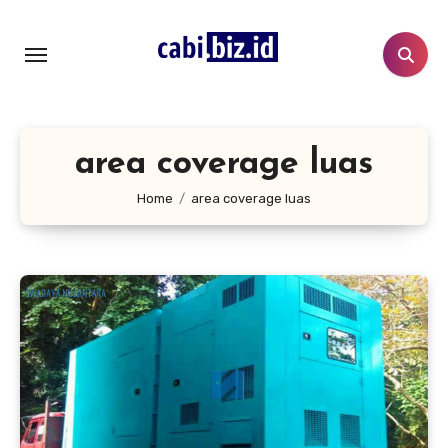
Lewati
ke
konten
area coverage luas
Home
area coverage luas