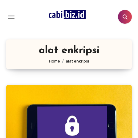
Lewati
ke
konten
alat enkripsi
Home
alat enkripsi