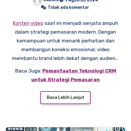
9 Agustus 2024
Tidak ada komentar
Konten video
saat ini menjadi senjata ampuh
dalam strategi pemasaran modern. Dengan
kemampuan untuk menarik perhatian dan
membangun koneksi emosional, video
membantu brand lebih dekat dengan audiens.
Menggunakan konten video yang kreatif dan
Baca Juga:
Pemanfaatan Teknologi CRM
relevan bisa membuat brand Anda lebih
untuk Strategi Pemasaran
menonjol di tengah persaingan. Mari jelajahi
bagaimana video dapat meningkatkan
Baca Lebih Lanjut
kesuksesan brand Anda.