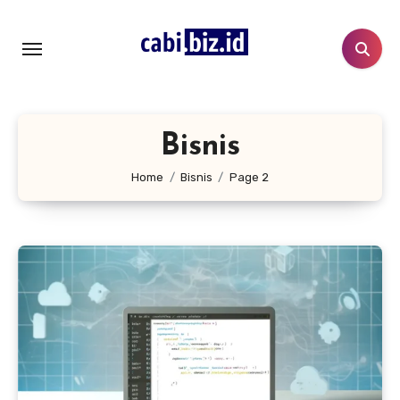
Lewati
ke
konten
Bisnis
Home
Bisnis
Page 2