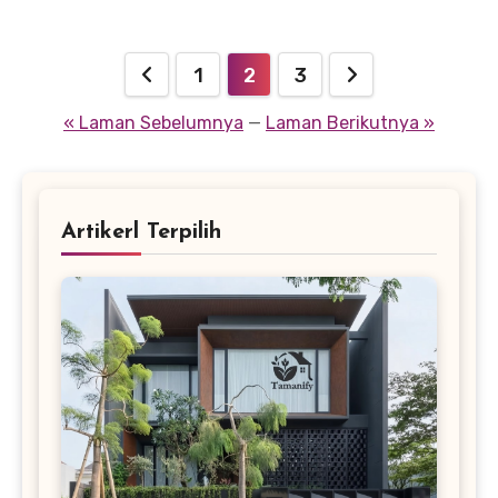
konsumen. Dalam artikel ini, kita akan
membahas cara memaksimalkan gamifikasi
Paginasi
marketing untuk bisnis Anda.
1
2
3
pos
« Laman Sebelumnya
—
Laman Berikutnya »
Artikerl Terpilih