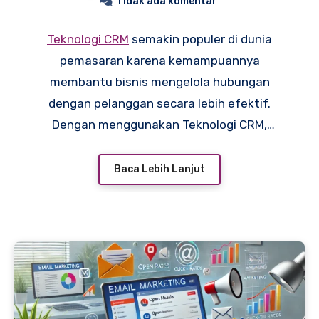
Tidak ada komentar
Teknologi CRM
semakin populer di dunia
pemasaran karena kemampuannya
membantu bisnis mengelola hubungan
dengan pelanggan secara lebih efektif.
Dengan menggunakan Teknologi CRM,
perusahaan dapat mengumpulkan data
pelanggan, menganalisis preferensi, dan
Baca Lebih Lanjut
merancang strategi pemasaran yang lebih
tepat sasaran. Alat ini juga memudahkan tim
pemasaran untuk menjaga hubungan baik
dengan pelanggan melalui komunikasi yang
lebih personal. Mari kita jelajahi bagaimana
Teknologi CRM bisa menjadi aset penting
dalam strategi pemasaran Anda.