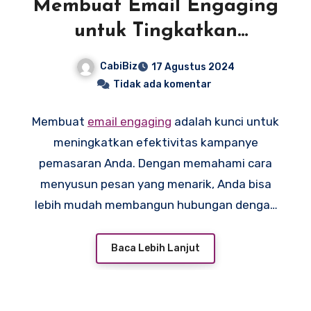
Membuat Email Engaging
untuk Tingkatkan
Penjualan
CabiBiz
17 Agustus 2024
Tidak ada komentar
Membuat
email engaging
adalah kunci untuk
meningkatkan efektivitas kampanye
pemasaran Anda. Dengan memahami cara
menyusun pesan yang menarik, Anda bisa
lebih mudah membangun hubungan dengan
pelanggan. Email engaging tidak hanya
meningkatkan keterlibatan, tetapi juga
Baca Lebih Lanjut
membantu mendorong penjualan. Mari kita
eksplorasi langkah-langkah yang bisa Anda
ambil untuk menciptakan email yang