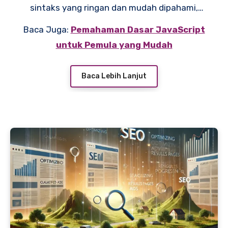
sintaks yang ringan dan mudah dipahami,
Alpine JS memungkinkan integrasi langsung
Baca Juga:
Pemahaman Dasar JavaScript
dengan HTML yang sudah ada. Ini sangat
untuk Pemula yang Mudah
cocok untuk pengembang yang ingin
menambahkan interaktivitas ke halaman web
Baca Lebih Lanjut
tanpa banyak usaha. Mari kita pelajari lebih
lanjut bagaimana memaksimalkan Alpine JS
dalam pengembangan web Anda.