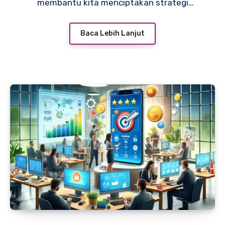
membantu kita menciptakan strategi
promosi yang efektif. Dengan mengetahui
apa yang memotivasi konsumen, kita bisa
Baca Lebih Lanjut
merancang kampanye yang tepat sasaran.
Mari kita jelajahi bagaimana urgensi promosi
berhubungan erat dengan psikologi
konsumen dan bagaimana hal ini bisa
diterapkan dalam bisnis sehari-hari.