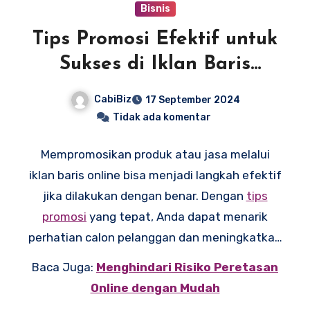
Bisnis
Tips Promosi Efektif untuk
Sukses di Iklan Baris
Online
CabiBiz
17 September 2024
Tidak ada komentar
Mempromosikan produk atau jasa melalui
iklan baris online bisa menjadi langkah efektif
jika dilakukan dengan benar. Dengan
tips
promosi
yang tepat, Anda dapat menarik
perhatian calon pelanggan dan meningkatkan
penjualan. Iklan baris yang terlihat sederhana
Baca Juga:
Menghindari Risiko Peretasan
sebenarnya bisa sangat kuat jika dirancang
Online dengan Mudah
sesuai target pasar. Mari kita bahas beberapa