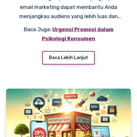
email marketing dapat membantu Anda
menjangkau audiens yang lebih luas dan
meningkatkan interaksi dengan pelanggan.
Baca Juga:
Urgensi Promosi dalam
Penting untuk memahami cara membuat
Psikologi Konsumen
konten yang menarik dan relevan agar email
Anda tidak berakhir di folder spam. Dalam
Baca Lebih Lanjut
artikel ini, kita akan membahas berbagai
strategi dan tips untuk memaksimalkan
potensi email marketing Anda.