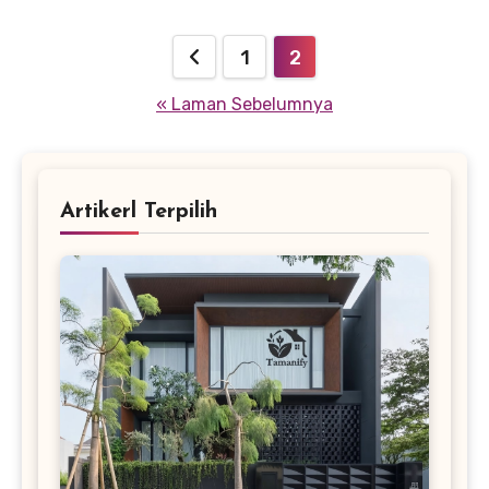
memiliki sertifikat keaslian dan sistem
Paginasi
distribusi yang terjamin. Artikel ini akan
1
2
mengulas secara lengkap seluk-beluk
pos
« Laman Sebelumnya
investasi emas di Jogja, mencakup
keuntungan investasi, cara transaksi yang
aman, faktor penentu harga, hingga
Artikerl Terpilih
rekomendasi tempat terpercaya untuk
melakukan transaksi.