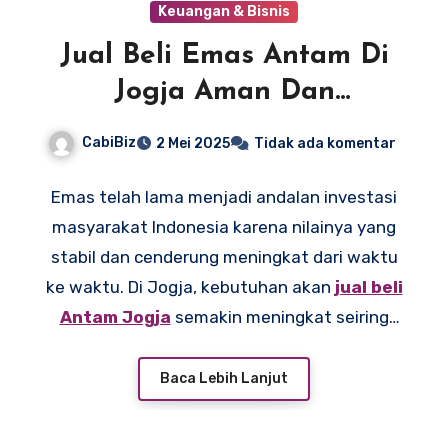
Keuangan & Bisnis
Jual Beli Emas Antam Di
Jogja Aman Dan
Terpercaya
CabiBiz
2 Mei 2025
Tidak ada komentar
Emas telah lama menjadi andalan investasi
masyarakat Indonesia karena nilainya yang
stabil dan cenderung meningkat dari waktu
ke waktu. Di Jogja, kebutuhan akan
jual beli
Antam Jogja
semakin meningkat seiring
dengan kesadaran masyarakat akan
pentingnya memiliki aset berharga. Emas
Baca Lebih Lanjut
Antam, sebagai produk resmi dari PT Aneka
Tambang Tbk, menjadi pilihan utama karena