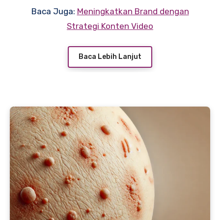
ditentukan oleh kehadiran online, tetapi juga
Baca Juga:
Meningkatkan Brand dengan
oleh bagaimana kita memanfaatkan tren dan
Strategi Konten Video
strategi yang tepat. Artikel ini akan
membahas langkah-langkah efektif dalam
Baca Lebih Lanjut
mengelola akun media sosial dengan
memanfaatkan berbagai tren terkini.