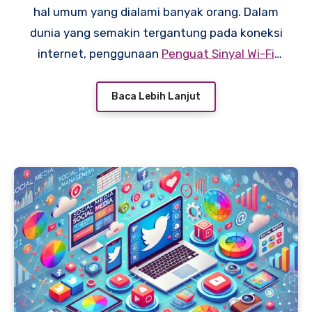
hal umum yang dialami banyak orang. Dalam
dunia yang semakin tergantung pada koneksi
internet, penggunaan
Penguat Sinyal Wi-Fi
menjadi salah satu solusi yang banyak dipilih.
Namun, untuk memaksimalkan pengalaman
Baca Lebih Lanjut
berinternet, dibutuhkan pemahaman
menyeluruh tentang cara memilih dan
mengatur perangkat Wi-Fi dengan benar.
Artikel ini akan membahas langkah-langkah
penting untuk meningkatkan performa
jaringan Wi-Fi di rumah Anda.